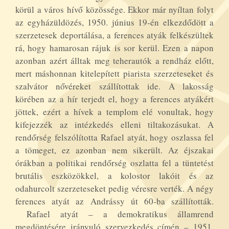
körül a város hívő közössége. Ekkor már nyíltan folyt
az egyházüldözés, 1950. június 19-én elkezdődött a
szerzetesek deportálása, a ferences atyák felkészültek
rá, hogy hamarosan rájuk is sor kerül. Ezen a napon
azonban azért álltak meg teherautók a rendház előtt,
mert máshonnan kitelepített piarista szerzeteseket és
szalvátor nővéreket szállítottak ide. A lakosság
körében az a hír terjedt el, hogy a ferences atyákért
jöttek, ezért a hívek a templom elé vonultak, hogy
kifejezzék az intézkedés elleni tiltakozásukat. A
rendőrség felszólította Rafael atyát, hogy oszlassa fel
a tömeget, ez azonban nem sikerült. Az éjszakai
órákban a politikai rendőrség oszlatta fel a tüntetést
brutális eszközökkel, a kolostor lakóit és az
odahurcolt szerzeteseket pedig véresre verték. A négy
ferences atyát az Andrássy út 60-ba szállították.
Rafael atyát – a demokratikus államrend
megdöntésére irányuló szervezkedés címén – 1951.