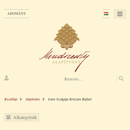
Ugrás
a
ADOMÁNY
tartalomra
Kezdőlap
Alapítvány
Isten Szolgája Kriszten Rafael
Alkategóriák