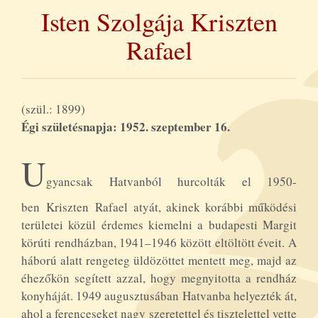
Isten Szolgája Kriszten
Rafael
(szül.: 1899)
Égi születésnapja: 1952. szeptember 16.
U
gyancsak Hatvanból hurcolták el 1950-
ben Kriszten Rafael atyát, akinek korábbi működési
területei közül érdemes kiemelni a budapesti Margit
körúti rendházban, 1941–1946 között eltöltött éveit. A
háború alatt rengeteg üldözöttet mentett meg, majd az
éhezőkön segített azzal, hogy megnyitotta a rendház
konyháját. 1949 augusztusában Hatvanba helyezték át,
ahol a ferenceseket nagy szeretettel és tisztelettel vette