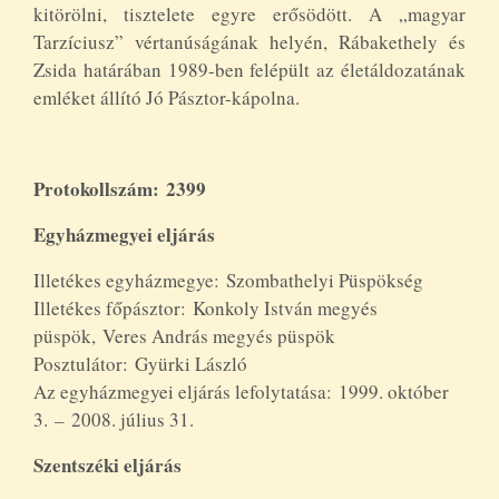
kitörölni, tisztelete egyre erősödött. A „magyar
Tarzíciusz” vértanúságának helyén, Rábakethely és
Zsida határában 1989-ben felépült az életáldozatának
emléket állító Jó Pásztor-kápolna.
Protokollszám: 2399
Egyházmegyei eljárás
Illetékes egyházmegye: Szombathelyi Püspökség
Illetékes főpásztor: Konkoly István megyés
püspök, Veres András megyés püspök
Posztulátor: Gyürki László
Az egyházmegyei eljárás lefolytatása: 1999. október
3.
–
2008. július 31.
Szentszéki eljárás