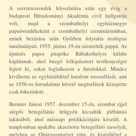
A szerzetesrendek feloszlatása után egy évig a
budapesti Hittudományi Akadémia civil hallgatója
volt, majd a szombathelyi egyházmegye
papnövendékeként a szombathelyi szemináriumban,
ennek bezárása után Győrben folytatta teológiai
tanulmányait. 1955. június 19-én szentelték pappá. Az
újmisés papot püspöke Rábakethelyre küldte
káplánnak, ahol buzgó lelkipásztori tevékenységet
fejtett ki, sokat foglalkozott a fiatalokkal. Mindez
kiváltotta az egyházüldöző hatalom rosszallását, ami
az 1956-os forradalmat követő megtorlások közepette
csak fokozódott.
Brenner Jánost 1957. december 15-én, szombat éjjel
sürgős betegellátás ürügyén kicsalták plébániai
lakásából, ahol másnapi prédikációjára készült. A
templomban nyakába akasztotta betegellátó tarsolyát,
melyben az Oltáriszentséget vitte, és kísérőjével a