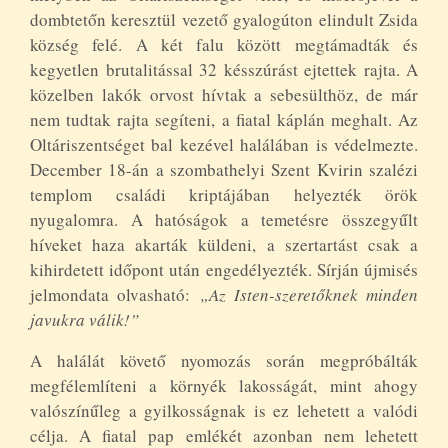
dombtetőn keresztül vezető gyalogúton elindult Zsida
község felé. A két falu között megtámadták és
kegyetlen brutalitással 32 késszúrást ejtettek rajta. A
közelben lakók orvost hívtak a sebesülthöz, de már
nem tudtak rajta segíteni, a fiatal káplán meghalt. Az
Oltáriszentséget bal kezével halálában is védelmezte.
December 18-án a szombathelyi Szent Kvirin szalézi
templom családi kriptájában helyezték örök
nyugalomra. A hatóságok a temetésre összegyűlt
híveket haza akarták küldeni, a szertartást csak a
kihirdetett időpont után engedélyezték. Sírján újmisés
jelmondata olvasható:
„Az Isten-szeretőknek minden
javukra válik!”
A halálát követő nyomozás során megpróbálták
megfélemlíteni a környék lakosságát, mint ahogy
valószínűleg a gyilkosságnak is ez lehetett a valódi
célja. A fiatal pap emlékét azonban nem lehetett