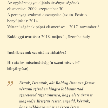
Az egyházmegyei eljárás érvényességének
elismerése: 2009. szeptember 30.
A peranyag szakmai összegzése (az ún. Positio
benyújtása): 2014
Vértanúságának pápai elismerése: 2017. november 8.
Boldoggá avatása:
2018. május 1., Szombathely
Imádkozzunk szentté avatásáért!
Hivatalos miseimádság (a szentmise első
könyörgése)
Urunk, Istenünk, aki Boldog Brenner János
vértanú szívében lángra lobbantottad
szereteted tüzét annyira, hogy élete árán is
magvédje Krisztus testét, engedd, kérünk,
hogy példájára mi is egészen Isten