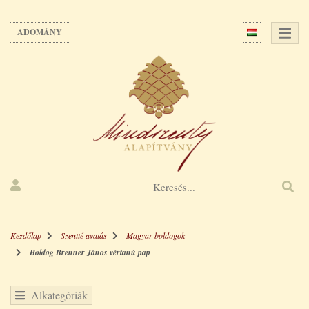
Ugrás
a
ADOMÁNY
tartalomra
Kezdőlap
Szentté avatás
Magyar boldogok
Boldog Brenner János vértanú pap
Alkategóriák