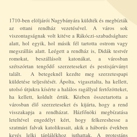
1710-ben elöljárói Nagybányára küldték és megbízták
az ottani rendház vezetésével. A város sok
viszontagságnak volt kitéve a Rákóczi-szabadságharc
alatt, hol egyik, hol másik fél tartotta ostrom vagy
megszállás alatt. Leégett a rendház is, Didák testvér
romokat, beszállásolt katonákat, a városban
szétszórtan tengődő szerzeteseket és pestisjárványt
talált. A betegeknél kezdte meg szerzetespapi
küldetése teljesítését. Ápolta, vigasztalta, ha kellett,
utolsó útjukra kísérte a halálos ragállyal fertőzötteket,
ha kellett, koldult értük. Közben összetartotta a
városban élő szerzeteseket és kijárta, hogy a rend
visszakapja a rendházat. Házfőnöki megbízatása
leteltével engedélyt kért, hogy felkereshesse a
szatmári falvak katolikusait, akik a háborús években
kevés lelki táplálékhoz juthattak. A protestáns