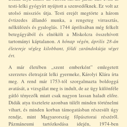
testi-lelki gyógyírt nyújtott a szenvedőknek. Ez volt az
utolsó missziós útja. Testi erejét megtörte a három
évtizedes állandó munka, a rengeteg virrasztás,
nélkülözés és gyaloglás. 1744 áprilisában még felkelt
betegágyából és elnökölt a Miskolcra összehívott
tartományi káptalanon.
A hónap végén, április 28-án
életereje végleg kilobbant, földi zarándokútja véget
ért.
A már életében „szent emberként” emlegetett
szerzetes életrajzát lelki gyermeke, Károlyi Klára írta
meg. A rend már 1753-tól szorgalmazta boldoggá
avatását, a vizsgálat meg is indult, de az ügy különféle
gátló tényezők miatt csak nagyon lassan haladt előre.
Didák atya tisztelete azonban túlélt minden történelmi
vihart, és minden korban támogatásban részesült úgy
rendje, mint Magyarország főpásztorai részéről.
Pázmáneumi tartózkodása idején, 1974-ben