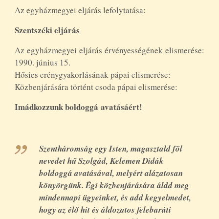
Az egyházmegyei eljárás lefolytatása:
Szentszéki eljárás
Az egyházmegyei eljárás érvényességének elismerése:
1990. június 15.
Hősies erénygyakorlásának pápai elismerése:
Közbenjárására történt csoda pápai elismerése:
Imádkozzunk boldoggá avatásáért!
Szentháromság egy Isten, magasztald föl
nevedet hű Szolgád, Kelemen Didák
boldoggá avatásával, melyért alázatosan
könyörgünk. Égi közbenjárására áldd meg
mindennapi ügyeinket, és add kegyelmedet,
hogy az élő hit és áldozatos felebaráti