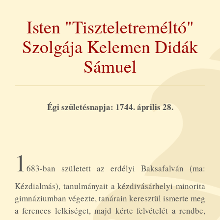
Isten "Tiszteletreméltó"
Szolgája Kelemen Didák
Sámuel
Égi születésnapja: 1744. április 28.
1
683-ban született az erdélyi Baksafalván (ma:
Kézdialmás), tanulmányait a kézdivásárhelyi minorita
gimnáziumban végezte, tanárain keresztül ismerte meg
a ferences lelkiséget, majd kérte felvételét a rendbe,