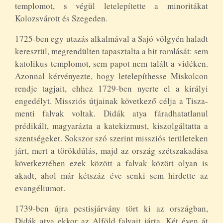
templomot, s végül letelepítette a minoritákat
Kolozsvárott és Szegeden.
1725-ben egy utazás alkalmával a Sajó völgyén haladt
keresztül, megrendülten tapasztalta a hit romlását: sem
katolikus templomot, sem papot nem talált a vidéken.
Azonnal kérvényezte, hogy letelepíthesse Miskolcon
rendje tagjait, ehhez 1729-ben nyerte el a királyi
engedélyt. Missziós útjainak következő célja a Tisza-
menti falvak voltak. Didák atya fáradhatatlanul
prédikált, magyarázta a katekizmust, kiszolgáltatta a
szentségeket. Sokszor szó szerint missziós területeken
járt, mert a törökdúlás, majd az ország szétszakadása
következtében ezek között a falvak között olyan is
akadt, ahol már kétszáz éve senki sem hirdette az
evangéliumot.
1739-ben újra pestisjárvány tört ki az országban,
Didák atya ekkor az Alföld falvait járta. Két éven át