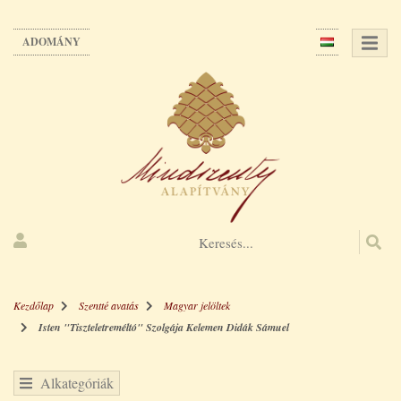
Ugrás
a
ADOMÁNY
tartalomra
Kezdőlap
Szentté avatás
Magyar jelöltek
Isten "Tiszteletreméltó" Szolgája Kelemen Didák Sámuel
Alkategóriák