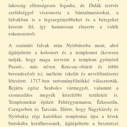
lakosság ellenségesen fogadta, de Didák testvér
szelídséggel viszonozta a bántalmazásokat, a
falvakban is a legszegényebbeket és a betegeket
kereste fel, így hamarosan elnyerte a vidék
rokonszenvét.
A szatmári falvak után Nyírbátorba ment, ahol
újjáépítette a kolostort és a templomot (kevesen
tudják, hogy maga tervezte a templom gyönyörű
Passió-, más néven Krucsay-oltárát és többi
berendezését is), mellette iskolát és nevelőintézetet
létesített. 1717-ben tartományfőnökké választották.
Bejárta egész Szabolcs vármegyét, valamint a
szomszédos megyék közelebbi területeit is.
Templomokat épített Fehérgyarmaton, Érkeserűn,
Csengerben és Tarcsán. Elérte, hogy Nagykároly és
Nyírbakta régi katolikus templomai újra a hívek
birtokába kerülhessenek, újjáépíttette a besztercei