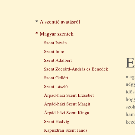
Filtered
A szentté avatásról
navigation
Magyar szentek
Szent István
Szent Imre
E
Szent Adalbert
Szent Zoerárd-András és Benedek
mag
Szent Gellért
nég
Szent László
idős
Árpád-házi Szent Erzsébet
hogy
Árpád-házi Szent Margit
szo
Árpád-házi Szent Kinga
ham
Szent Hedvig
kezd
Kapisztrán Szent János