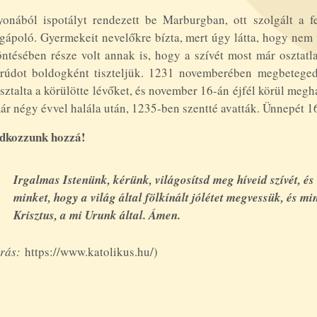
yonából ispotályt rendezett be Marburgban, ott szolgált a 
gápoló. Gyermekeit nevelőkre bízta, mert úgy látta, hogy nem 
ntésében része volt annak is, hogy a szívét most már osztatla
rúdot boldogként tiszteljük. 1231 novemberében megbetegede
sztalta a körülötte lévőket, és november 16-án éjfél körül meg
ár négy évvel halála után, 1235-ben szentté avatták. Ünnepét 1
dkozzunk hozzá!
Irgalmas Istenünk, kérünk, világosítsd meg híveid szívét, é
minket, hogy a világ által fölkínált jólétet megvessük, és 
Krisztus, a mi Urunk által. Ámen.
rás:
https://www.katolikus.hu/)