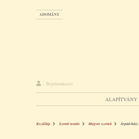
Ugrás
a
ADOMÁNY
tartalomra
Bejelentkezés
ALAPÍTVÁNY
Kezdőlap
Szentté avatás
Magyar szentek
Árpád-házi S