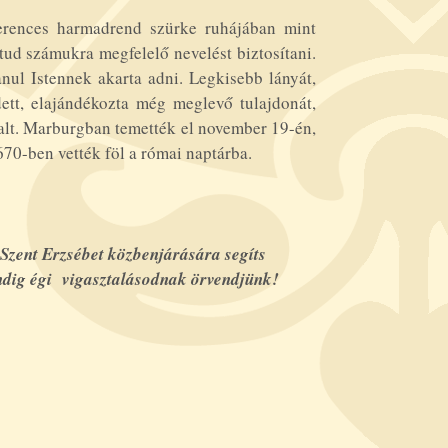
ferences harmadrend szürke ruhájában mint
tud számukra megfelelő nevelést biztosítani.
nul Istennek akarta adni. Legkisebb lányát,
tt, elajándékozta még meglevő tulajdonát,
halt. Marburgban temették el november 19-én,
670-ben vették föl a római naptárba.
s Szent Erzsébet közbenjárására segíts
mindig égi vigasztalásodnak örvendjünk!