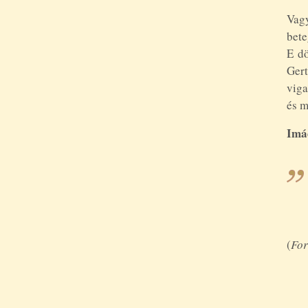
Vag
bete
E dö
Gert
viga
és m
Imá
(
For