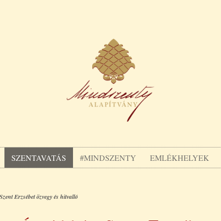
SZENTAVATÁS
#MINDSZENTY
EMLÉKHELYEK
zent Erzsébet özvegy és hitvalló