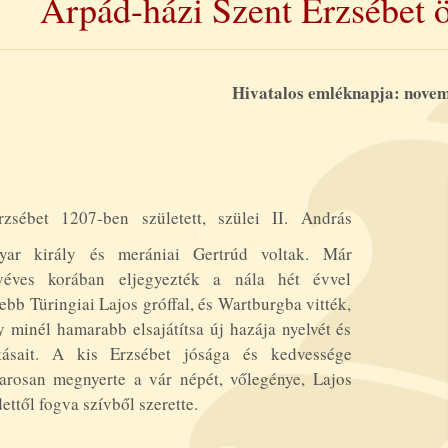
Árpád-házi Szent Erzsébet ö
Hivatalos emléknapja: novem
rzsébet 1207-ben született, szülei II. András
yar király és merániai Gertrúd voltak. Már
yéves korában eljegyezték a nála hét évvel
ebb Türingiai Lajos gróffal, és Wartburgba vitték,
 minél hamarabb elsajátítsa új hazája nyelvét és
kásait. A kis Erzsébet jósága és kedvessége
arosan megnyerte a vár népét, vőlegénye, Lajos
ettől fogva szívből szerette.