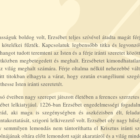
sságuk boldog volt, Erzsébet teljes szívével átadta magát fér
 kötelékei fűzték. Kapcsolatuk legbensőbb titka és legvonzó
hangot tudott teremteni az Isten és a férje iránti szeretet közöt
tközben megbetegedett és meghalt. Erzsébetet kimondhatatlan f
z világ meghalt számára. Férje oltalma nélkül nehezebbé vált
tt titokban elhagyta a várat, hogy ezután evangéliumi szegé
thesse Isten iránti szeretetét.
só éveiben nagy szerepet játszott életében a ferences szerzete
ébet lelkiatyjául. 1226-ban Erzsébet engedelmességi fogadal
rád, aki maga is szegénységben és aszkézisben élt, feladat
ntakoztatását, szigorú lelkivezető volt. Erzsébet oly nagy hűs
 semmilyen lemondás nem tántoríthatta el Krisztus iránti sz
lnájának oltára előtt lemondott saját akaratáról és a világ min