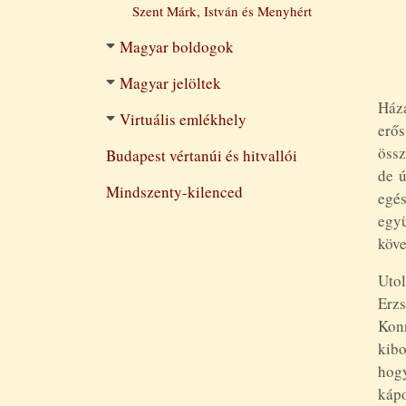
Szent Márk, István és Menyhért
Magyar boldogok
Magyar jelöltek
Háza
Virtuális emlékhely
erős
össz
Budapest vértanúi és hitvallói
de ú
Mindszenty-kilenced
egés
együ
köve
Utol
Erzs
Kon
kibo
hogy
kápo