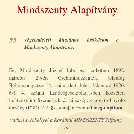
Mindszenty Alapítvány
Végrendeleti általános örökösöm a
Mindszenty Alapítvány.
Én, Mindszenty József bíboros, születtem 1892.
március 29-én Csehimindszenten, jelenleg
Boltzmanngasse 14. szám alatti bécsi lakos az 1926.
évi 4. számú Landesgesetzblatt1-ben közzétett
lichtensteini Személyek és társaságok jogairól szóló
megalapítom
törvény (PGR) 552. §-a alapján ezennel
vaduzi székhellyel a Kardinal MINDSZENTY Stiftung-
ot.