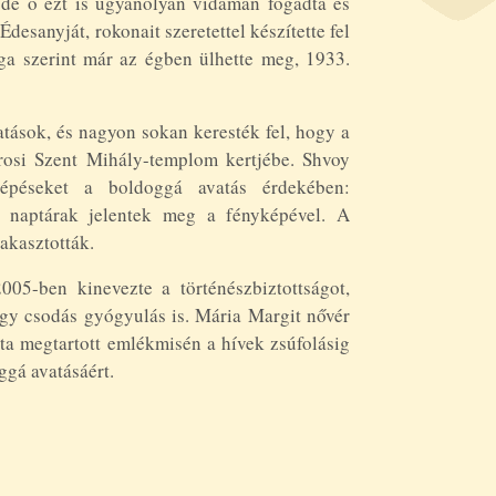
, de ő ezt is ugyanolyan vidáman fogadta és
desanyját, rokonait szeretettel készítette fel
ga szerint már az égben ülhette meg, 1933.
gatások, és nagyon sokan keresték fel, hogy a
rosi Szent Mihály-templom kertjébe. Shvoy
épéseket a boldoggá avatás érdekében:
, naptárak jelentek meg a fényképével. A
akasztották.
005-ben kinevezte a történészbiztottságot,
egy csodás gyógyulás is. Mária Margit nővér
óta megtartott emlékmisén a hívek zsúfolásig
gá avatásáért.