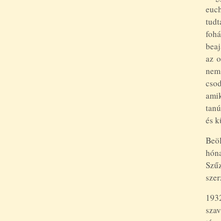
euch
tudt
fohá
beaj
az o
nem 
csod
amik
tanú
és k
Beöl
hóna
Szű
szer
193
sza