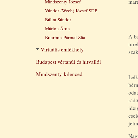
mara
Mindszenty József
Vándor (Wech) József SDB
Bálint Sándor
Márton Áron
A be
Bourbon-Pármai Zita
türe
Virtuális emlékhely
szak
Budapest vértanúi és hitvallói
Mindszenty-kilenced
Lel
bér
odaa
rádö
idei
csel
jel
Nagy