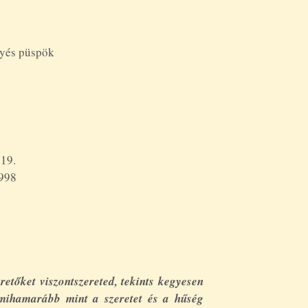
gyés püspök
s lefolytatása:
 19.
1998
i elismerése:
retőket viszontszereted, tekints kegyesen
 mihamarább mint a szeretet és a hűség