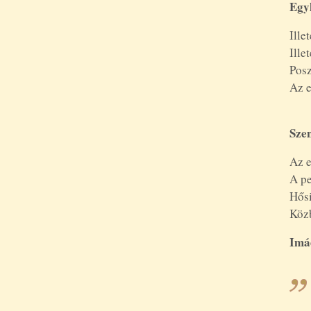
Egy
Ille
Ille
A
Szen
Az e
A pe
Hősi
Kö
Imá