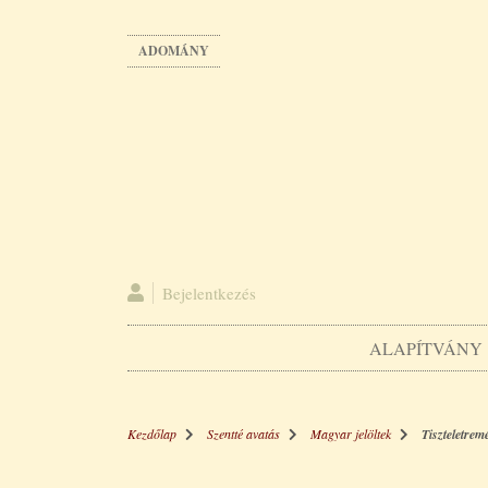
Ugrás
a
ADOMÁNY
tartalomra
Bejelentkezés
ALAPÍTVÁNY
Kezdőlap
Szentté avatás
Magyar jelöltek
Tiszteletre