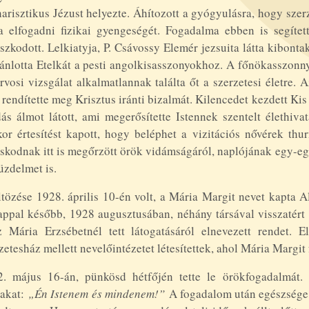
arisztikus Jézust helyezte. Áhítozott a gyógyulásra, hogy sze
a elfogadni fizikai gyengeségét. Fogadalma ebben is segítet
szkodott. Lelkiatyja, P. Csávossy Elemér jezsuita látta kibonta
ánlotta Etelkát a pesti angolkisasszonyokhoz. A főnökasszonnya
rvosi vizsgálat alkalmatlannak találta őt a szerzetesi életre. 
rendítette meg Krisztus iránti bizalmát. Kilencedet kezdett K
ás álmot látott, ami megerősítette Istennek szentelt élethiva
or értesítést kapott, hogy beléphet a vizitációs nővérek thur
skodnak itt is megőrzött örök vidámságáról, naplójának egy-eg
üzdelmet is.
tözése 1928. április 10-én volt, a Mária Margit nevet kapta A
ppal később, 1928 augusztusában, néhány társával visszatért 
z Mária Erzsébetnél tett látogatásáról elnevezett rendet. 
zetesház mellett nevelőintézetet létesítettek, ahol Mária Margit f
2. május 16-án, pünkösd hétfőjén tette le örökfogadalmát.
vakat:
„Én Istenem és mindenem!”
A fogadalom után egészsége 