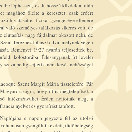
rzetbe léphessen,
csak
hosszú küzdelem után
te: magához ölelte a keresztet, csak erőért
kozó hivatását és fizikai gyengesége ellenére
l való személyes találkozás sikeres volt, de
Az elutasítás nagy fájdalmat okozott neki, de
is Szent Terézhez fohászkodva, melynek végén
tását. Reményei 1927 nyarán teljesedtek be,
nfeldi kolostorába. Édesanyjának írt levelei
y szava pedig sejteti a nem kevés nehézséget
lacoque Szent Margit Mária tiszteletére. Pár
Magyarországra, hogy itt is megtelepítsék a
Első intézményüket Érden nyitották meg, a
rancia nyelvet és gyorsírást tanított.
 Naplójába e napon jegyezte fel az utolsó
rohamosan gyengülni kezdett, tüdőbetegség