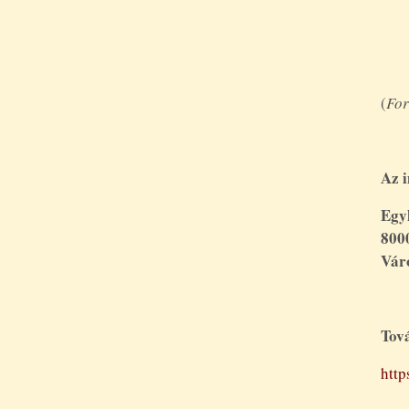
(
For
Az i
Egy
800
Váro
Tov
http