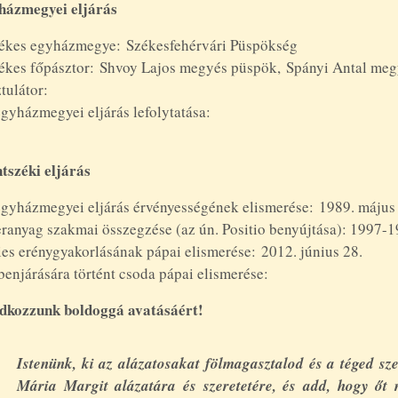
házmegyei eljárás
tékes egyházmegye: Székesfehérvári Püspökség
tékes főpásztor: Shvoy Lajos megyés püspök, Spányi Antal me
Posztulátor:
z egyházmegyei eljárá
tszéki eljárás
gyházmegyei eljárás érvényességének elismerése: 1989. május
ranyag szakmai összegzése (az ún. Positio benyújtása): 1997-
es erénygyakorlásának pápai elismerése: 2012. június 28.
zbenjárására történt csoda pápa
dkozzunk boldoggá avatásáért!
Istenünk, ki az alázatosakat fölmagasztalod és a téged sze
Mária Margit alázatára és szeretetére, és add, hogy őt