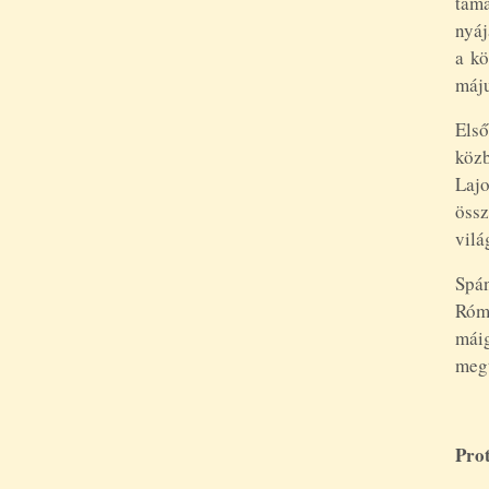
táma
nyáj
a kö
máju
Első
közb
Laj
öss
vilá
Spán
Rómá
máig
megt
Pro