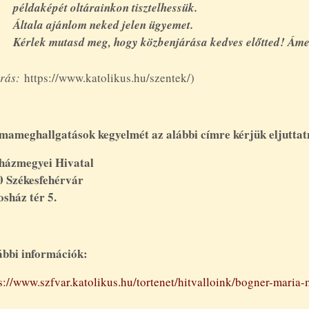
példaképét oltárainkon tisztelhessük.
Általa ajánlom neked jelen ügyemet.
Kérlek mutasd meg, hogy közbenjárása kedves előtted! Áme
rás:
https://www.katolikus.hu/szentek/)
mameghallgatások kegyelmét az alábbi címre kérjük eljuttat
házmegyei Hivatal
0 Székesfehérvár
sház tér 5.
ábbi információk:
s://www.szfvar.katolikus.hu/tortenet/hitvalloink/bogner-maria-