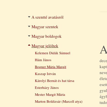
Filtered
A szentté avatásról
navigation
Magyar szentek
Magyar boldogok
Magyar jelöltek
Kelemen Didák Sámuel
Hám János
dec
kap
Bogner Mária Margit
nev
Kaszap István
élet
Károlyi Bernát és hat társa
ese
Esterházy János
gyul
Mester Margit Mária
ágyb
Marton Boldizsár (Marcell atya)
tud