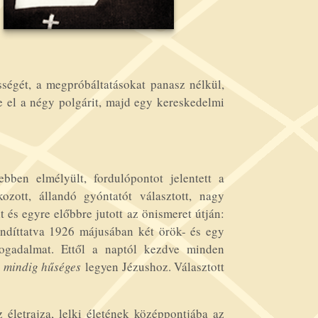
égét, a megpróbáltatásokat panasz nélkül,
e el a négy polgárit, majd egy kereskedelmi
bben elmélyült, fordulópontot jelentett a
ozott, állandó gyóntatót választott, nagy
t és egyre előbbre jutott az önismeret útján:
 indíttatva 1926 májusában két örök- és egy
 fogadalmat. Ettől a naptól kezdve minden
s
mindig hűséges
legyen Jézushoz. Választott
 életrajza, lelki életének középpontjába az