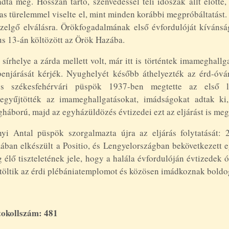
dta meg. Hosszan tartó, szenvedéssel teli időszak állt előtte
as türelemmel viselte el, mint minden korábbi megpróbáltatást. É
zelgő elválásra. Örökfogadalmának első évfordulóját kívánsá
s 13-án költözött az Örök Hazába.
 sírhelye a zárda mellett volt, már itt is történtek imameghall
enjárását kérjék. Nyughelyét később áthelyezték az érd-óvá
os székesfehérvári püspök 1937-ben megtette az első l
zegyűjtötték az imameghallgatásokat, imádságokat adtak ki
gháború, majd az egyházüldözés évtizedei ezt az eljárást is meg
yi Antal püspök szorgalmazta újra az eljárás folytatását: 2
ban elkészült a Positio, és Lengyelországban bekövetkezett 
 élő tiszteletének jele, hogy a halála évfordulóján évtizedek 
öltik az érdi plébániatemplomot és közösen imádkoznak boldog
tokollszám: 481