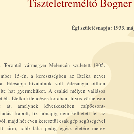
Tiszteletreméltó Bogner
Égi születésnapja: 1933. má
A
Torontál vármegyei Melencén született 1905.
ember 15-én, a keresztségben az Etelka nevet
ta. Édesapja hivatalnok volt, édesanyja otthon
elte hat gyermeküket. A család mélyen vallásos
et élt. Etelka kilencéves korában súlyos vörhenyen
tt át, amelynek következtében csípőcsont-
ladást kapott, tíz hónapig nem kelhetett fel az
ól, majd hét éven keresztül csak gép segítségével
ott járni, jobb lába pedig egész életére merev