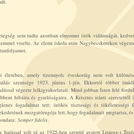
dt.
tegség sem tudta azonban elnyomni örök vidámságát, kedvess
lemmel viselte. Az elemi iskola után Nagybecskereken végezt
tanfolyamot.
ki életében, amely tizennyolc éveskoráig nem volt különöse
málás szentsége 1923. június 1-jén. Ekkortól többet imádk
dással végezte lelkigyakorlatait. Mind jobban Isten felé fordul
bbent hibáira és gyarlóságaira. A Krisztus iránti szeretettől
glenes fogadalmat tett: örökös tisztasági és tökéletességi
ekedetének mozgatórugója lett, hogy fogadalmait megtartsa, é
mondata:
Semper fidelis
.
 hatással volt rá az 1925-ben szentté avatott Lisieux-i Teréz