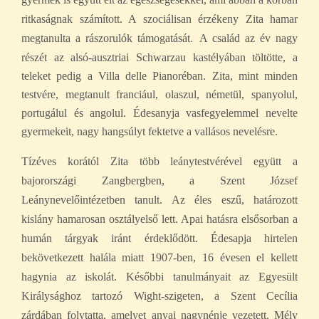
ritkaságnak számított. A szociálisan érzékeny Zita hamar
.
megtanulta a rászorulók támogatását
A család az év nagy
részét az alsó-ausztriai Schwarzau kastélyában töltötte, a
teleket pedig a Villa delle Pianoréban. Zita, mint minden
testvére, megtanult franciául, olaszul, németül, spanyolul,
portugálul és angolul. Édesanyja vasfegyelemmel nevelte
gyermekeit, nagy hangsúlyt fektetve a vallásos nevelésre.
Tízéves korától Zita több leánytestvérével együtt a
bajorországi Zangbergben, a Szent József
Leánynevelőintézetben tanult. Az éles eszű, határozott
kislány hamarosan osztályelső lett. Apai hatásra elsősorban a
humán tárgyak iránt érdeklődött.
Édesapja hirtelen
bekövetkezett halála miatt 1907-ben, 16 évesen el kellett
hagynia az iskolát. Későbbi tanulmányait az Egyesült
Királysághoz tartozó Wight-szigeten, a Szent Cecília
zárdában folytatta, amelyet anyai nagynénje vezetett.
Mély