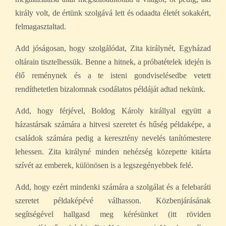
király volt, de értünk szolgává lett és odaadta életét sokakért,
felmagasztaltad.
Add jóságosan, hogy szolgálódat, Zita királynét, Egyházad
oltárain tisztelhessük. Benne a hitnek, a próbatételek idején is
élő reménynek és a te isteni gondviselésedbe vetett
rendíthetetlen bizalomnak csodálatos példáját adtad nekünk.
Add, hogy férjével, Boldog Károly királlyal együtt a
házastársak számára a hitvesi szeretet és hűség példaképe, a
családok számára pedig a keresztény nevelés tanítómestere
lehessen. Zita királyné minden nehézség közepette kitárta
szívét az emberek, különösen is a legszegényebbek felé.
Add, hogy ezért mindenki számára a szolgálat és a felebaráti
szeretet példaképévé válhasson. Közbenjárásának
segítségével hallgasd meg kérésünket (itt röviden