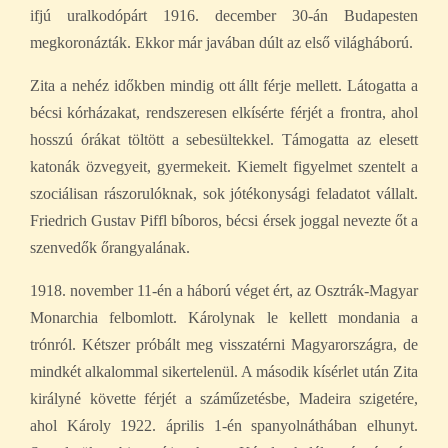
ifjú uralkodópárt 1916. december 30-án Budapesten
megkoronázták. Ekkor már javában dúlt az első világháború.
Zita a nehéz időkben mindig ott állt férje mellett. Látogatta a
bécsi kórházakat, rendszeresen elkísérte férjét a frontra, ahol
hosszú órákat töltött a sebesültekkel. Támogatta az elesett
katonák özvegyeit, gyermekeit. Kiemelt figyelmet szentelt a
szociálisan rászorulóknak, sok jótékonysági feladatot vállalt.
Friedrich Gustav Piffl bíboros, bécsi érsek joggal nevezte őt a
szenvedők őrangyalának.
1918. november 11-én a háború véget ért, az Osztrák-Magyar
Monarchia felbomlott. Károlynak le kellett mondania a
trónról. Kétszer próbált meg visszatérni Magyarországra, de
mindkét alkalommal sikertelenül. A második kísérlet után Zita
királyné követte férjét a száműzetésbe, Madeira szigetére,
ahol Károly 1922. április 1-én spanyolnáthában elhunyt.