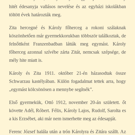
hitét édesanyja vallásos nevelése és az egyházi iskolákban
töltött évek határozták meg.
Zita hercegné és Károly főherceg a rokoni szálaknak
köszönhetően már gyermekkorukban többször találkoztak, de
felnőttként Franzenbadban látták meg egymást. Károly
főherceg azonnal szívébe zárta Zitát, nemcsak szépsége, de
mély hite miatt is.
Károly és Zita 1911. október 21-én házasodtak össze
Schwarzau kastélyában. Külön fogadalmat tettek arra, hogy
„egymást kölcsönösen a mennybe segítsék”.
Első gyermekük, Ottó 1912, november 20-án született. őt
követte Adél, Róbert. Félix, Károly Lajos, Rudolf, Sarolta es
a kis Erzsébet, aki már nem ismerhette meg az édesapját.
Ferenc József halála után a trón Károlyra és Zitára szállt. Az