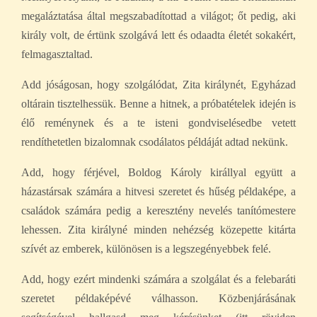
megaláztatása által megszabadítottad a világot; őt pedig, aki
király volt, de értünk szolgává lett és odaadta életét sokakért,
felmagasztaltad.
Add jóságosan, hogy szolgálódat, Zita királynét, Egyházad
oltárain tisztelhessük. Benne a hitnek, a próbatételek idején is
élő reménynek és a te isteni gondviselésedbe vetett
rendíthetetlen bizalomnak csodálatos példáját adtad nekünk.
Add, hogy férjével, Boldog Károly királlyal együtt a
házastársak számára a hitvesi szeretet és hűség példaképe, a
családok számára pedig a keresztény nevelés tanítómestere
lehessen. Zita királyné minden nehézség közepette kitárta
szívét az emberek, különösen is a legszegényebbek felé.
Add, hogy ezért mindenki számára a szolgálat és a felebaráti
szeretet példaképévé válhasson. Közbenjárásának