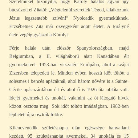
Szerelmüket bizonyítja, hogy Károly halálos ágyán így
búcsúzott el Zitától: „Végtelenül szeretlek Téged, találkozunk
Jézus legszentebb szívén!” Nyolcadik gyermeküknek,
Erzsébetnek Zita már özvegyként adott életet. A királyné
élete végéig gyászolta Károlyt.
Férje halála után először Spanyolországban, majd
Belgiumban, a II. világháború alatt Kanadában élt
gyermekeivel. 1953-ban visszatért Európába, ahol a svájci
Zizersben telepedett le. Minden évben hosszú időt töltött a
solesmes-i bencés apácáknál, ahol három nővére is a Sainte-
Cécile apácazárdában élt és ahol ő is 1926 óta obláta volt.
Idejét gyermekei és unokái, valamint az őt látogató hívek
között osztotta meg. Sok időt töltött imádságban. 1982-ben
léphetett újra osztrák földre.
Kilencvenedik születésnapja után egészsége hanyatlani
kezdett. 95. születésnapját gyermekei, 34 unokája és 15