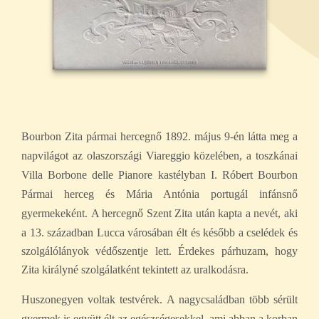
Bourbon Zita pármai hercegnő 1892. május 9-én látta meg a
napvilágot az olaszországi Viareggio közelében, a toszkánai
Villa Borbone delle Pianore kastélyban I. Róbert Bourbon
Pármai herceg és Mária Antónia portugál infánsnő
gyermekeként.
A hercegnő Szent Zita után kapta a nevét, aki
a 13. században Lucca városában élt és később a cselédek és
szolgálólányok védőszentje lett. Érdekes párhuzam, hogy
Zita királyné szolgálatként tekintett az uralkodásra.
Huszonegyen voltak testvérek. A nagycsaládban több sérült
gyermek is együtt élt az egészségesekkel, ami abban a korban