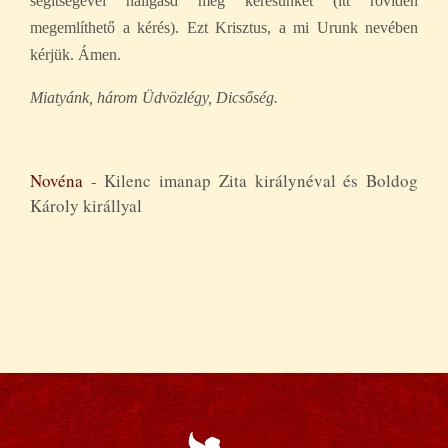
segítségével hallgasd meg kérésünket (itt röviden
megemlíthető a kérés). Ezt Krisztus, a mi Urunk nevében
kérjük. Ámen.
Miatyánk, három Üdvözlégy, Dicsőség.
Novéna
- Kilenc imanap Zita királynéval és Boldog
Károly királlyal