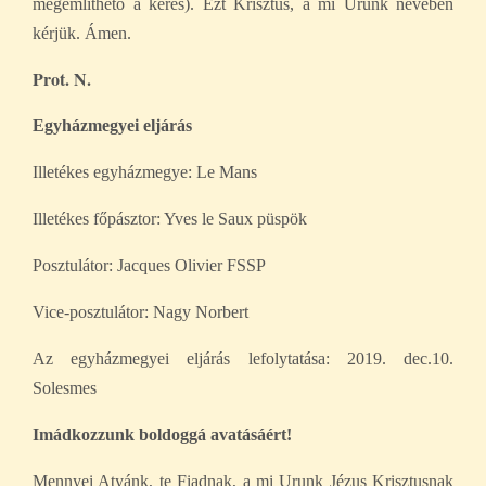
megemlíthető a kérés). Ezt Krisztus, a mi Urunk nevében
kérjük. Ámen.
Prot. N.
Egyházmegyei eljárás
Illetékes egyházmegye: Le Mans
Illetékes főpásztor: Yves le Saux püspök
Posztulátor: Jacques Olivier FSSP
Vice-posztulátor: Nagy Norbert
Az egyházmegyei eljárás lefolytatása: 2019. dec.10.
Solesmes
Imádkozzunk boldoggá avatásáért!
Mennyei Atyánk, te Fiadnak, a mi Urunk Jézus Krisztusnak