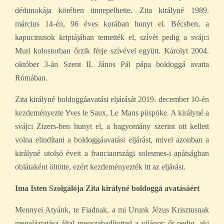
dédunokája körében ünnepelhette. Zita királyné 1989.
március 14-én, 96 éves korában hunyt el. Bécsben, a
kapucinusok kriptájában temették el, szívét pedig a svájci
Muri kolostorban őrzik férje szívével együtt. Károlyt 2004.
október 3-án Szent II. János Pál pápa boldoggá avatta
Rómában.
Zita királyné boldoggáavatási eljárását 2019. december 10-én
kezdeményezte Yves le Saux, Le Mans püspöke. A királyné a
svájci Zizers-ben hunyt el, a hagyomány szerint ott kellett
volna elindítani a boldoggáavatási eljárást, mivel azonban a
királyné utolsó éveit a franciaországi solesmes-i apátságban
oblátaként öltötte, ezért kezdeményezték itt az eljárást.
Ima Isten Szolgálója Zita királyné boldoggá avatásáért
Mennyei Atyánk, te Fiadnak, a mi Urunk Jézus Krisztusnak
megaláztatása által megszabadítottad a világot; őt pedig, aki