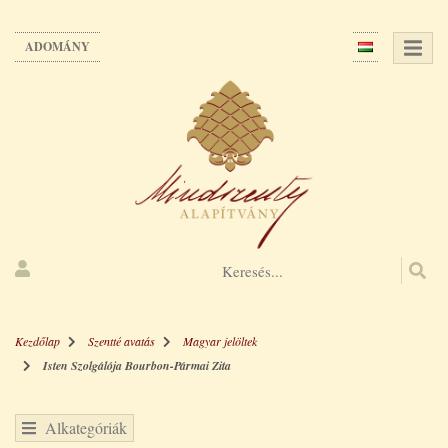
Ugrás
a
ADOMÁNY
tartalomra
Kezdőlap
Szentté avatás
Magyar jelöltek
Isten Szolgálója Bourbon-Pármai Zita
Alkategóriák