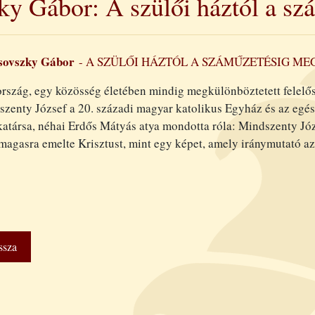
ky Gábor: A szülői háztól a sz
sovszky Gábor
- A SZÜLŐI HÁZTÓL A SZÁMŰZETÉSIG M
rszág, egy közösség életében mindig megkülönböztetett felelőss
zenty József a 20. századi magyar katolikus Egyház és az eg
társa, néhai Erdős Mátyás atya mondotta róla: Mindszenty Józs
 magasra emelte Krisztust, mint egy képet, amely iránymutató 
ssza