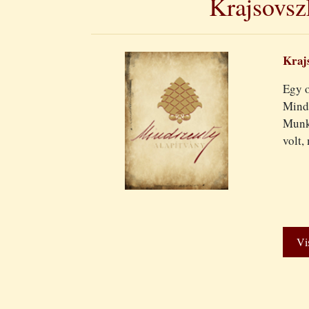
Krajsovsz
Kraj
Egy o
Minds
Munka
volt,
Vi