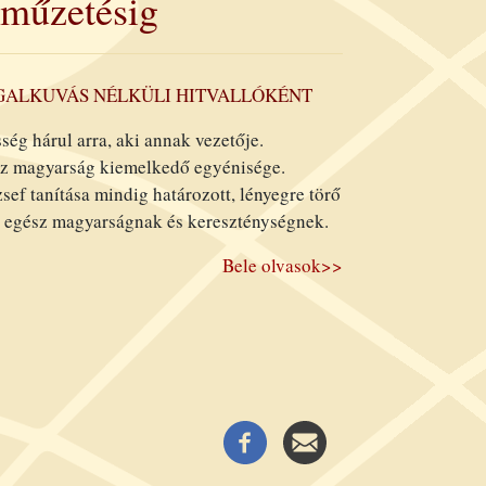
áműzetésig
EGALKUVÁS NÉLKÜLI HITVALLÓKÉNT
ég hárul arra, aki annak vezetője.
ész magyarság kiemelkedő egyénisége.
ef tanítása mindig határozott, lényegre törő
az egész magyarságnak és kereszténységnek.
Bele olvasok>>