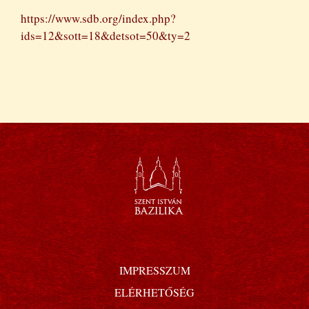
https://www.sdb.org/index.php?
ids=12&sott=18&detsot=50&ty=2
IMPRESSZUM
ELÉRHETŐSÉG