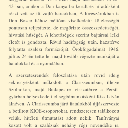
43-ban, amikor a Don-kanyarba került és híradósként
részt vett az itt zajló harcokban, A lövészárokban is
Don Bosco fiához méltóan viselkedett: kötelességét
pontosan teljesítette, de megőrizte összeszedettségét,
hivatási hűségét. A lehetőségek szerint bajtársai lelki
életét is gondozta. Rövid hadifogság után, hazatérve
folytatta szalézi formációját. Örökfogadalmát 1946.
július 24-én tette le, majd tovább végezte munkáját a
fiatalokkal és a nyomdában.
A szerzetesrendek feloszlatása után rövid ideig
sekrestyésként működött a Clarisseumban, illetve
Szolnokon, majd Budapestre visszatérve a Persil-
gyárban helyezkedett el segédmunkásként Kiss István
álnéven. A Clarisseumba járó fiatalokból újjászervezte
a betiltott KIOE-csoportokat, rendszeresen találkozott
velük, hitéleti útmutatást adott nekik. Tanítványai
között volt a szaléziak néhány régi növendéke is,