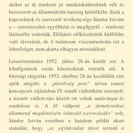
akiket az új rendszer jó munkáskádereknek vélt és
besorozott az államvédelmi hatóság kötelékébe. Ezek a
kapcsolatok és szervezői tevékenysége Sándor Istvánt
a – szerzeteseket egyébként is megfigyelő – rendszer
látóterébe sodorták. Elöljárói előkészítették külföldre
való távozását, de ő tudatosan visszautasította ezt a
lehetőséget; nem akarta elhagyni növendékeit.
Letartóztatására 1952. július 28-án került sor. A
kihallgatások során kínzásoknak vetették alá. A
bírósági tárgyalás 1952. október 28-án kezdődött zárt
ajtók mögött; a
„pártőrség pere”
néven ismert
koncepciós eljárásban IV. rendű vádlottként szerepelt,
a tizenöt vádlott-társ között ott voltak tanítványai és
rendtársai is. A fő vádpont
„a demokratikus
államrend
megdöntésére irányuló szervezkedés”
volt,
Sándor István esetében a hatalom példát akart
statuálni, hogy
„az egyháziakat távol tartsák a