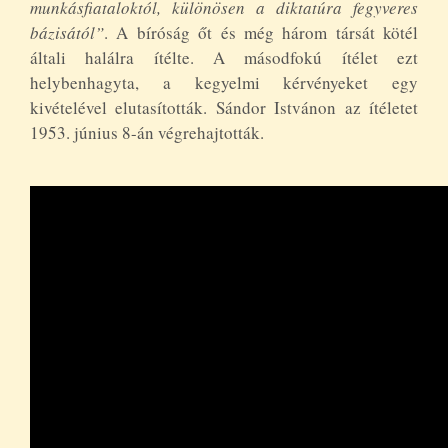
munkásfiataloktól, különösen a diktatúra fegyveres
bázisától”
. A bíróság őt és még három társát kötél
általi halálra ítélte. A másodfokú ítélet ezt
helybenhagyta, a kegyelmi kérvényeket egy
kivételével elutasították. Sándor Istvánon az ítéletet
1953. június 8-án végrehajtották.