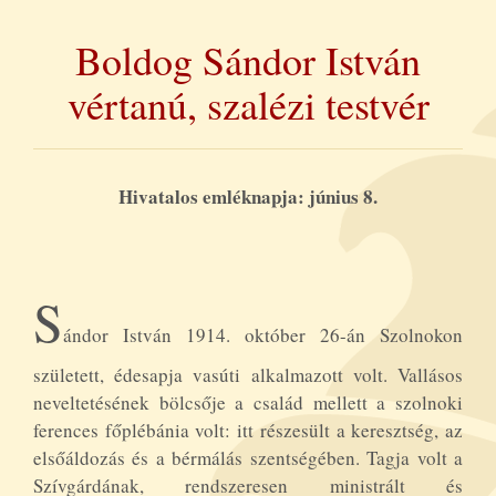
Boldog Sándor István
vértanú, szalézi testvér
Hivatalos emléknapja: június 8.
S
ándor István 1914. október 26-án Szolnokon
született, édesapja vasúti alkalmazott volt. Vallásos
neveltetésének bölcsője a család mellett a szolnoki
ferences főplébánia volt: itt részesült a keresztség, az
elsőáldozás és a bérmálás szentségében. Tagja volt a
Szívgárdának, rendszeresen ministrált és