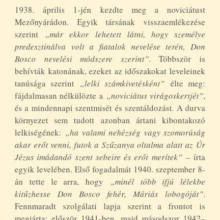
1938. április 1-jén kezdte meg a noviciátust
Mezőnyárádon. Egyik társának visszaemlékezése
szerint
„már ekkor lehetett látni, hogy személye
predesztinálva volt a fiatalok nevelése terén, Don
Bosco nevelési módszere szerint”
. Többször is
behívták katonának, ezeket az időszakokat leveleinek
tanúsága szerint
„lelki számkivetésként”
élte meg:
fájdalmasan nélkülözte a
„noviciátus virágoskertjét”
,
és a mindennapi szentmisét és szentáldozást. A durva
környezet sem tudott azonban ártani kibontakozó
lelkiségének:
„ha valami nehézség vagy szomorúság
akar erőt venni, futok a Szűzanya oltalma alatt az Úr
Jézus imádandó szent sebeire és erőt merítek”
– írta
egyik levelében. Első fogadalmát 1940. szeptember 8-
án tette le arra, hogy
„minél több ifjú lélekbe
kitűzhesse Don Bosco fehér, Máriás lobogóját”
.
Fennmaradt szolgálati lapja szerint a frontot is
megjárta: először 1941-ben, majd másodszor 1942–