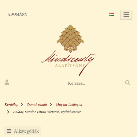
Ugrás
a
ADOMÁNY
tartalomra
Kezdőlap
Szentté avatás
Magyar boldogok
Boldog Sándor István vértanú, szalézi testvér
Alkategóriák