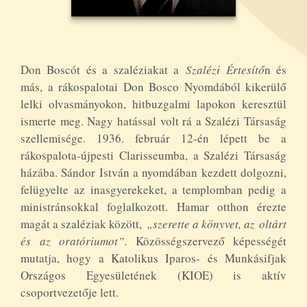
Don Boscót és a szaléziakat a
Szalézi Értesítő
n és
más, a rákospalotai Don Bosco Nyomdából kikerülő
lelki olvasmányokon, hitbuzgalmi lapokon keresztül
ismerte meg. Nagy hatással volt rá a Szalézi Társaság
szellemisége. 1936. február 12-én lépett be a
rákospalota-újpesti Clarisseumba, a Szalézi Társaság
házába. Sándor István a nyomdában kezdett dolgozni,
felügyelte az inasgyerekeket, a templomban pedig a
ministránsokkal foglalkozott. Hamar otthon érezte
magát a szaléziak között,
„szerette a könyvet, az
oltárt
és az oratóriumot”
. Közösségszervező képességét
mutatja, hogy a Katolikus Iparos- és Munkásifjak
Országos Egyesületének (KIOE) is aktív
csoportvezetője lett.