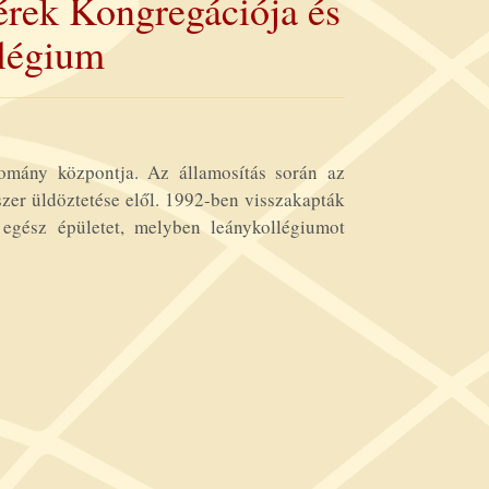
érek Kongregációja és
légium
omány központja. Az államosítás során az
szer üldöztetése elől. 1992-ben visszakapták
egész épületet, melyben leánykollégiumot