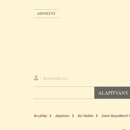
Ugrás
a
ADOMÁNY
tartalomra
Bejelentkezés
ALAPÍTVÁNY
Kezdőlap
Alapítvány
Kis Vatikán
Isteni Megváltóról