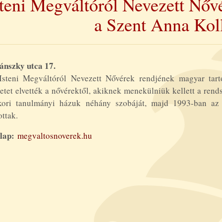
steni Megváltóról Nevezett Nőv
a Szent Anna Kol
ánszky utca 17.
Isteni Megváltóról Nevezett Nővérek rendjének magyar tart
etet elvették a nővérektől, akiknek menekülniük kellett a rend
kori tanulmányi házuk néhány szobáját, majd 1993-ban az 
ottak.
lap:
megvaltosnoverek.hu