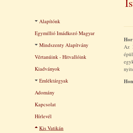
I
Filtered
Alapítónk
navigation
Egymillió Imádkozó Magyar
Hor
Mindszenty Alapítvány
Az 
épül
Vértanúink - Hitvallóink
egy
Kiadványok
nyit
Emléktárgyak
Hon
Adomány
Kapcsolat
Hírlevél
Kis Vatikán