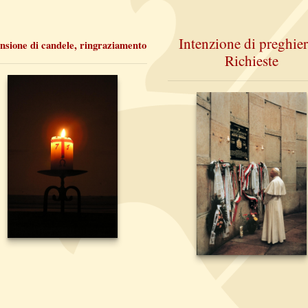
Intenzione di preghier
nsione di candele, ringraziamento
Richieste