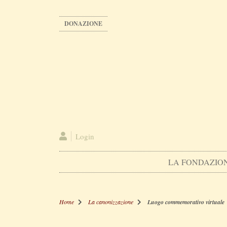
Salta
al
DONAZIONE
contenuto
principale
Login
LA FONDAZIO
Home
La canonizzazione
Luogo commemorativo virtuale