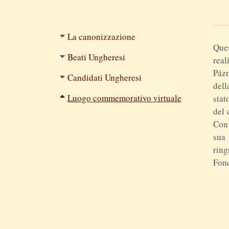
Filtered
La canonizzazione
Que
navigation
Beati Ungheresi
real
Páz
Candidati Ungheresi
dell
Luogo commemorativo virtuale
stat
del 
Con 
sua
ring
Fon