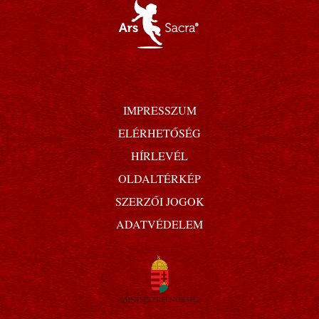
IMPRESSZUM
ELÉRHETŐSÉG
HÍRLEVÉL
OLDALTÉRKÉP
SZERZŐI JOGOK
ADATVÉDELEM