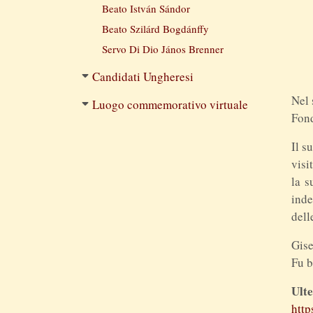
Beato István Sándor
Beato Szilárd Bogdánffy
Servo Di Dio János Brenner
Candidati Ungheresi
Nel 
Luogo commemorativo virtuale
Fond
Il s
visi
la s
inde
dell
Gise
Fu b
Ulte
http