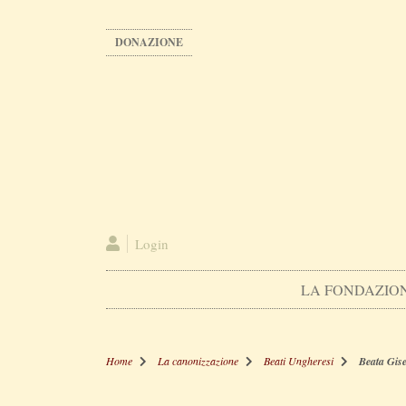
Salta
al
DONAZIONE
contenuto
principale
Login
LA FONDAZIO
Home
La canonizzazione
Beati Ungheresi
Beata Gise