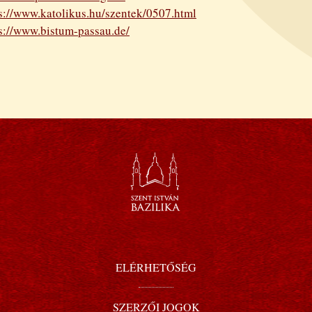
s://www.katolikus.hu/szentek/0507.html
s://www.bistum-passau.de/
ELÉRHETŐSÉG
SZERZŐI JOGOK