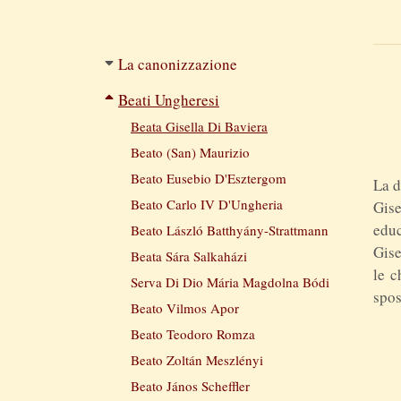
Filtered
La canonizzazione
navigation
Beati Ungheresi
Beata Gisella Di Baviera
Beato (San) Maurizio
Beato Eusebio D'Esztergom
La d
Beato Carlo IV D'Ungheria
Gis
educ
Beato László Batthyány-Strattmann
Gise
Beata Sára Salkaházi
le c
Serva Di Dio Mária Magdolna Bódi
spos
Beato Vilmos Apor
Beato Teodoro Romza
Beato Zoltán Meszlényi
Beato János Scheffler