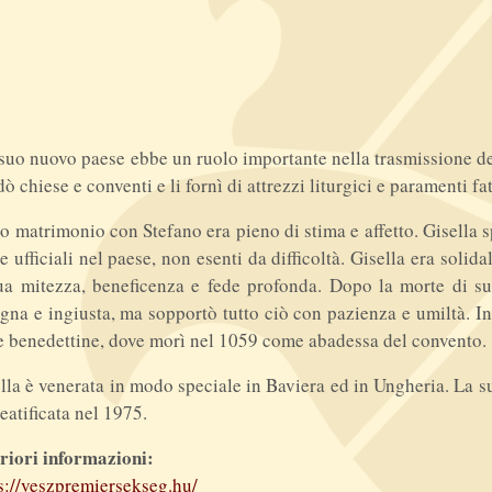
suo nuovo paese ebbe un ruolo importante nella trasmissione dell
ò chiese e conventi e li fornì di attrezzi liturgici e paramenti fatt
uo matrimonio con Stefano era pieno di stima e affetto. Gisell
te ufficiali nel paese, non esenti da difficoltà. Gisella era sol
ua mitezza, beneficenza e fede profonda. Dopo la morte di suo
gna e ingiusta, ma sopportò tutto ciò con pazienza e umiltà. In
e benedettine, dove morì nel 1059 come abadessa del convento.
lla è venerata in modo speciale in Baviera ed in Ungheria. La su
eatificata nel 1975.
riori informazioni:
s://veszpremiersekseg.hu/