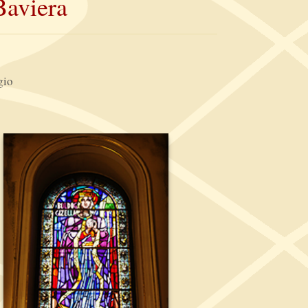
Baviera
gio