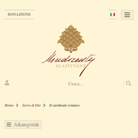
Salta
al
DONAZIONE
contenuto
principale
Home
Servo di Dio
Il cardinale romano
Alkategóriák