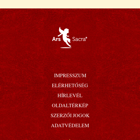
IMPRESSZUM
ELÉRHETŐSÉG
HÍRLEVÉL
OLDALTÉRKÉP
SZERZŐI JOGOK
ADATVÉDELEM