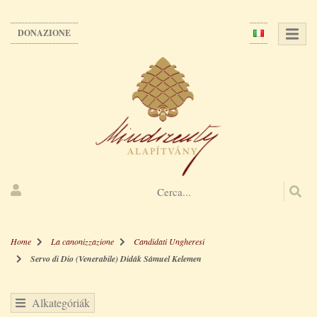
Salta
al
DONAZIONE
contenuto
principale
Home
La canonizzazione
Candidati Ungheresi
Servo di Dio (Venerabile) Didák Sámuel Kelemen
Alkategóriák