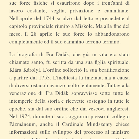
sue forze fisiche si esaurirono dopo i trent'anni di
lavoro costante, veglia, privazione e camminate.
Nell'aprile del 1744 si alzò dal letto e presiedette il
capitolo provinciale riunito a Miskolc. Ma alla fine del
mese, il 28 aprile le sue forze lo abbandonarono
completamente ed il suo cammino terreno terminò.
La biografia di Fra Didák, che già in vita era stato
chiamato santo, fu scritta da una sua figlia spirituale,
Klára Károlyi. L'ordine sollecitò la sua beatificazione
a partire dal 1753. L'inchiesta fu iniziata, ma a causa
di diversi ostacoli avanzò molto lentamente. Tuttavia la
venerazione di Fra Didák sopravvisse sotto tutte le
intemperie della storia e ricevette sostegno in tutte le
epoche, sia dal suo ordine che dai vescovi ungheresi.
Nel 1974, durante il suo soggiorno presso il collegio
Pázmáneum, anche il Cardinale Mindszenty chiese
informazioni sullo sviluppo del processo al ministro