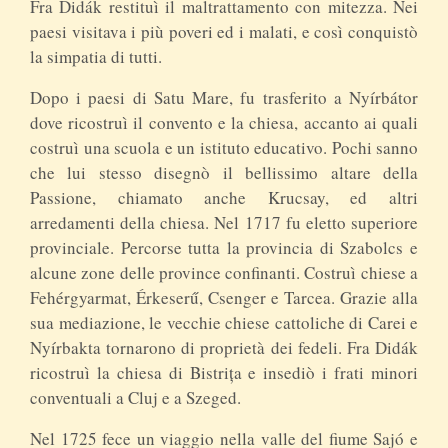
Fra Didák restituì il maltrattamento con mitezza. Nei
paesi visitava i più poveri ed i malati, e così conquistò
la simpatia di tutti.
Dopo i paesi di Satu Mare, fu trasferito a Nyírbátor
dove ricostruì il convento e la chiesa, accanto ai quali
costruì una scuola e un istituto educativo. Pochi sanno
che lui stesso disegnò il bellissimo altare della
Passione, chiamato anche Krucsay, ed altri
arredamenti della chiesa. Nel 1717 fu eletto superiore
provinciale. Percorse tutta la provincia di Szabolcs e
alcune zone delle province confinanti. Costruì chiese a
Fehérgyarmat, Érkeserű, Csenger e Tarcea. Grazie alla
sua mediazione, le vecchie chiese cattoliche di Carei e
Nyírbakta tornarono di proprietà dei fedeli. Fra Didák
ricostruì la chiesa di Bistrița e insediò i frati minori
conventuali a Cluj e a Szeged.
Nel 1725 fece un viaggio nella valle del fiume Sajó e