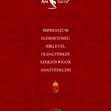
IMPRESSZUM
ELÉRHETŐSÉG
HÍRLEVÉL
OLDALTÉRKÉP
SZERZŐI JOGOK
ADATVÉDELEM