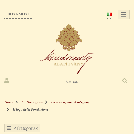
Salta
al
DONAZIONE
contenuto
principale
Home
La Fondazione
La Fondazione Mindszenty
Il logo della Fondazione
Alkategóriák