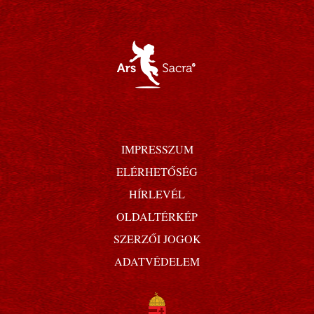
IMPRESSZUM
ELÉRHETŐSÉG
HÍRLEVÉL
OLDALTÉRKÉP
SZERZŐI JOGOK
ADATVÉDELEM