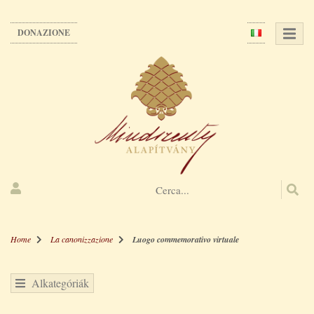
Salta
al
DONAZIONE
contenuto
principale
Home
La canonizzazione
Luogo commemorativo virtuale
Alkategóriák