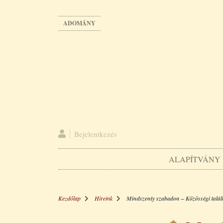
Ugrás
a
ADOMÁNY
tartalomra
Bejelentkezés
ALAPÍTVÁNY
Kezdőlap
Híreink
Mindszenty szabadon – Közösségi talá