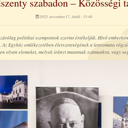
szenty szabadon – Közösségi t
2025. november 17., hétfő - 15:40
zárólag politikai szempontok szerint értékeljük. Hívő emberként
zte. Az Egyház emlékezetében életszentségének a lenyomata rögz
ben olyan elemeket, melyek irányt mutatnak számunkra, vagy seg