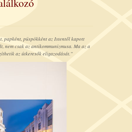
alálkozó
, papként, püspökként az Istentől kapott
ült, nem csak az antikommunizmusa. Ma az a
íthetik az útkeresők eligazodását.”