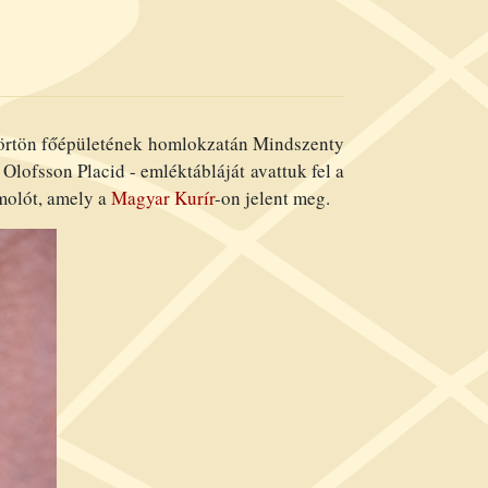
 börtön főépületének homlokzatán Mindszenty
Olofsson Placid - emléktábláját avattuk fel a
molót, amely a
Magyar Kurír
-on jelent meg.