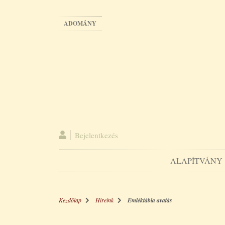
Ugrás
a
ADOMÁNY
tartalomra
Bejelentkezés
ALAPÍTVÁNY
Kezdőlap
Híreink
Emléktábla avatás