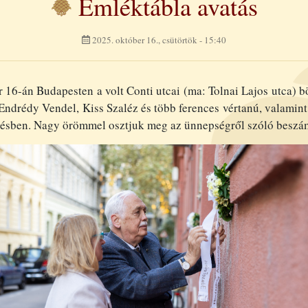
Emléktábla avatás
2025. október 16., csütörtök - 15:40
 16-án Budapesten a volt Conti utcai (ma: Tolnai Lajos utca)
Endrédy Vendel, Kiss Szaléz és több ferences vértanú, valamint 
zésben. Nagy örömmel osztjuk meg az ünnepségről szóló beszá